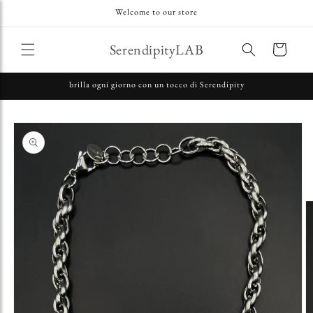
Vai
Welcome to our store
direttamente
ai contenuti
SerendipityLAB
Carrello
brilla ogni giorno con un tocco di Serendipity
Passa alle
informazioni
sul prodotto