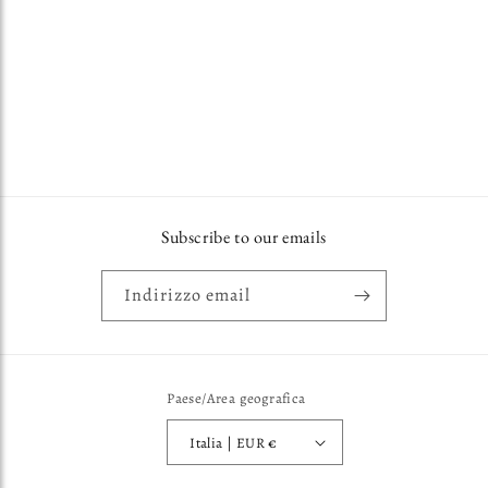
o
n
e
:
Subscribe to our emails
Indirizzo email
Paese/Area geografica
Italia | EUR €