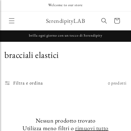
Vai
Welcome to our store
direttamente
ai contenuti
SerendipityLAB
Carrello
brilla ogni giorno con un tocco di Serendipity
C
bracciali elastici
o
l
Filtra e ordina
0 prodotti
l
e
z
Nessun prodotto trovato
i
Utilizza meno filtri o
rimuovi tutto