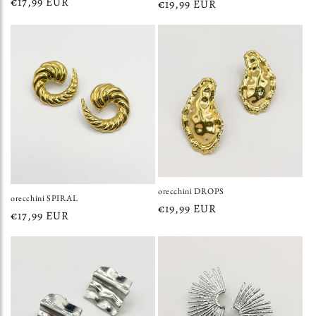
Prezzo
€17,99 EUR
Prezzo
€19,99 EUR
di
di
listino
listino
orecchini DROPS
orecchini SPIRAL
Prezzo
€19,99 EUR
Prezzo
€17,99 EUR
di
di
listino
listino