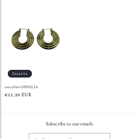
listino
Esaurito
orecchini OPHELIA
Prezzo
€22,99 EUR
di
listino
Subscribe to our emails