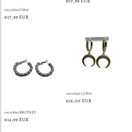
Prezzo
€17,99 EUR
di
orecchini Chloé
listino
Prezzo
€17,99 EUR
di
listino
orecchini LUNA
Prezzo
€16,00 EUR
di
orecchini BRITNEY
listino
Prezzo
€14,99 EUR
di