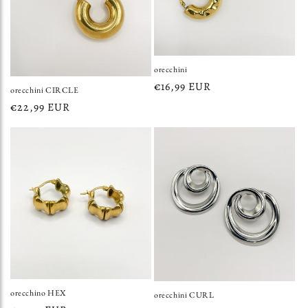
o
n
e
orecchini
:
Prezzo
€16,99 EUR
orecchini CIRCLE
di
Prezzo
€22,99 EUR
listino
di
listino
orecchino HEX
orecchini CURL