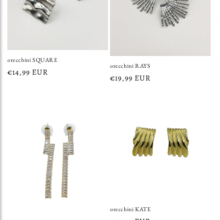
orecchini SQUARE
orecchini RAYS
Prezzo
€14,99 EUR
Prezzo
€19,99 EUR
di
di
listino
listino
orecchini KATE